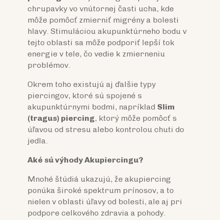
chrupavky vo vnútornej časti ucha, kde
môže pomôcť zmierniť migrény a bolesti
hlavy. Stimuláciou akupunktúrneho bodu v
tejto oblasti sa môže podporiť lepší tok
energie v tele, čo vedie k zmierneniu
problémov.
Okrem toho existujú aj ďalšie typy
piercingov, ktoré sú spojené s
akupunktúrnymi bodmi, napríklad
Slim
(tragus) piercing
, ktorý môže pomôcť s
úľavou od stresu alebo kontrolou chuti do
jedla.
Aké sú výhody Akupiercingu?
Mnohé štúdiá ukazujú, že akupiercing
ponúka široké spektrum prínosov, a to
nielen v oblasti úľavy od bolesti, ale aj pri
podpore celkového zdravia a pohody.