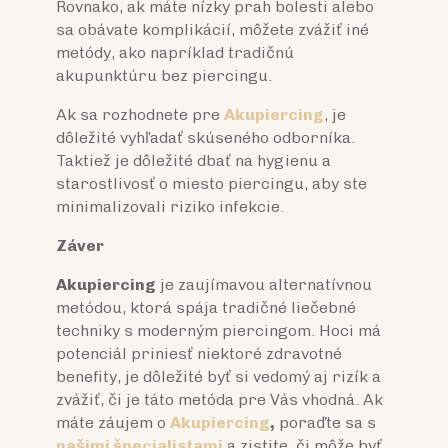
Rovnako, ak máte nízky prah bolesti alebo
sa obávate komplikácií, môžete zvážiť iné
metódy, ako napríklad tradičnú
akupunktúru bez piercingu.
Ak sa rozhodnete pre
Akupiercing
, je
dôležité vyhľadať skúseného odborníka.
Taktiež je dôležité dbať na hygienu a
starostlivosť o miesto piercingu, aby ste
minimalizovali riziko infekcie.
Záver
Akupiercing
je zaujímavou alternatívnou
metódou, ktorá spája tradičné liečebné
techniky s moderným piercingom. Hoci má
potenciál priniesť niektoré zdravotné
benefity, je dôležité byť si vedomý aj rizík a
zvážiť, či je táto metóda pre Vás vhodná. Ak
máte záujem o
Akupiercing
,
poraďte sa s
našimi špecialistami
a zistite, či môže byť