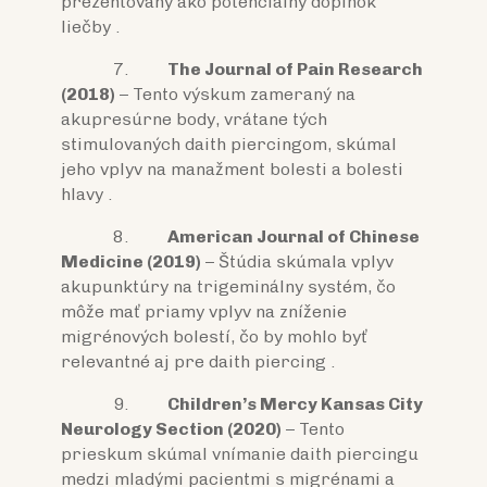
prezentovaný ako potenciálny doplnok
liečby .
7.
The Journal of Pain Research
(2018)
– Tento výskum zameraný na
akupresúrne body, vrátane tých
stimulovaných daith piercingom, skúmal
jeho vplyv na manažment bolesti a bolesti
hlavy .
8.
American Journal of Chinese
Medicine (2019)
– Štúdia skúmala vplyv
akupunktúry na trigeminálny systém, čo
môže mať priamy vplyv na zníženie
migrénových bolestí, čo by mohlo byť
relevantné aj pre daith piercing .
9.
Children’s Mercy Kansas City
Neurology Section (2020)
– Tento
prieskum skúmal vnímanie daith piercingu
medzi mladými pacientmi s migrénami a