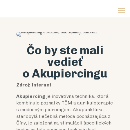
Čo by ste mali
vedieť
o Akupiercingu
Zdroj: Internet
Akupiercing
je inovatívna technika, ktorá
kombinuje poznatky TČM a aurikuloterapie
s moderným piercingom. Akupunktúra,
starobylá liečebná metóda pochádzajúca z
Číny, je založená na stimulácii špecifických
bodov na tele pomocou tenkých ihiel.