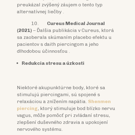
preukázal zvýšený záujem o tento typ
alternatívnej liečby .
10.
Cureus Medical Journal
(2021)
– Ďalšia publikácia v Cureus, ktorá
sa zaoberala skúmaním placebo efektu u
pacientov s daith piercingom a jeho
dlhodobou účinnosťou .
Redukcia stresu a úzkosti
Niektoré akupunktúrne body, ktoré sa
stimulujú piercingami, sú spojené s
relaxáciou a znížením napätia.
Shenmen
piercing
, ktorý stimuluje bod blízko nervu
vagus, môže pomôcť pri zvládaní stresu,
zlepšení duševného zdravia a upokojení
nervového systému.