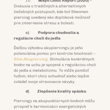
10.
Mayo Clinic Report (2020)
–
Diskusia o tradičných a alternatívnych
liečebných postupoch, kde bol Shenmen
piercing uvedený ako doplnková možnosť
pre zmiernenie stresu a bolesti.
c)
Podpora chudnutia a
regulácie chuti do jedla
Ďalšou výhodou akupiercingu je jeho
potenciálna pomoc pri kontrole hmotnosti –
Slim Akupiercing
. Stimulácia konkrétnych
bodov na uchu je spojená s reguláciou chuti
do jedla a metabolizmu. To môže pomôcť
ľuďom, ktorí chcú schudnúť alebo lepšie
zvládať svoje stravovacie návyky.
d)
Zlepšenie kvality spánku
Piercingy na akupunktúrnych bodoch môžu
prispieť k harmonizácii energetických