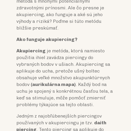
metóda s mnohými potenciálnymi
zdravotnými prínosmi. Ale čo presne je
akupiercing, ako funguje a aké sú jeho
výhody a riziká? Poďme si túto metódu
bližšie preskúmať.
Ako funguje akupiercing?
Akupiercing
je metóda, ktorá namiesto
použitia ihiel zavádza piercingy do
vybraných bodov v ušiach. Akupiercing sa
aplikuje do ucha, pretože ušný boltec
obsahuje veľké množstvo akupunktúrnych
bodov
(aurikulárna mapa)
. Každý bod na
uchu je spojený s konkrétnou časťou tela, a
keď sa stimuluje, môže pomôcť zmierniť
problémy týkajúce sa tejto oblasti.
Jedným z najobľúbenejších piercingov
používaných v akupiercingu je tzv.
daith
piercing
. Tento piercing sa aplikuje do