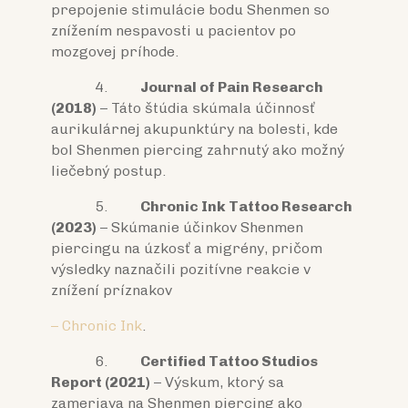
prepojenie stimulácie bodu Shenmen so
znížením nespavosti u pacientov po
mozgovej príhode.
4.
Journal of Pain Research
(2018)
– Táto štúdia skúmala účinnosť
aurikulárnej akupunktúry na bolesti, kde
bol Shenmen piercing zahrnutý ako možný
liečebný postup.
5.
Chronic Ink Tattoo Research
(2023)
– Skúmanie účinkov Shenmen
piercingu na úzkosť a migrény, pričom
výsledky naznačili pozitívne reakcie v
znížení príznakov
– Chronic Ink
.
6.
Certified Tattoo Studios
Report (2021)
– Výskum, ktorý sa
zameriava na Shenmen piercing ako