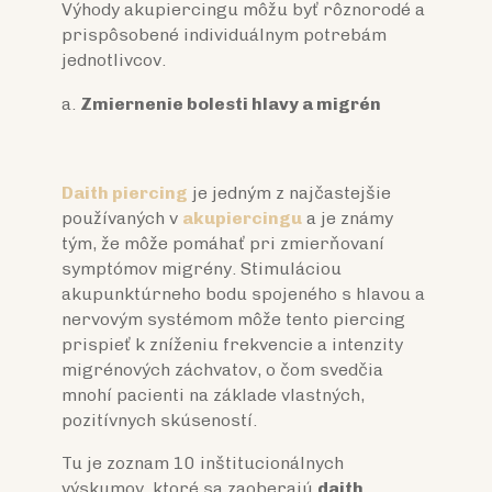
Výhody akupiercingu môžu byť rôznorodé a
prispôsobené individuálnym potrebám
jednotlivcov.
Zmiernenie bolesti hlavy a migrén
Daith piercing
je jedným z najčastejšie
používaných v
akupiercingu
a je známy
tým, že môže pomáhať pri zmierňovaní
symptómov migrény. Stimuláciou
akupunktúrneho bodu spojeného s hlavou a
nervovým systémom môže tento piercing
prispieť k zníženiu frekvencie a intenzity
migrénových záchvatov, o čom svedčia
mnohí pacienti na základe vlastných,
pozitívnych skúseností.
Tu je zoznam 10 inštitucionálnych
výskumov, ktoré sa zaoberajú
daith