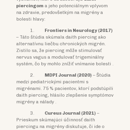
piercingom
a jeho potenciálnym vplyvom
na zdravie, predovšetkým na migrény a
bolesti hlavy:
1.
Frontiers in Neurology (2017)
– Táto štúdia skúmala daith piercing ako
alternatívnu liečbu chronických migrén.
Zistilo sa, že piercing môže stimulovať
nervus vagus a modulovať trigeminálny
systém, čo by mohlo znížiť vnímanie bolesti .
2.
MDPI Journal (2020)
– Štúdia
medzi pediatrickými pacientmi s
migrénami. 75 % pacientov, ktorí podstúpili
daith piercing, hlásilo zlepšenie symptómov
migrény a nálady .
3.
Cureus Journal (2021)
–
Prieskum skúmajúci účinnosť daith
piercingu na migrény diskutuje, či ide o