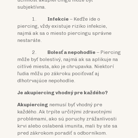
subjektívna.
1.
Infekcie
– Keďže ide o
piercing, vždy existuje riziko infekcie,
najmä ak sa o miesto piercingu správne
nestaráte.
2.
Bolesť a nepohodlie
– Piercing
môže byť bolestivý, najmä ak sa aplikuje na
citlivé miesta, ako je chrupavka. Niektorí
ľudia môžu po zákroku pociťovať aj
dlhotrvajúce nepohodlie.
Je akupiercing vhodný pre každého?
Akupiercing
nemusí byť vhodný pre
každého. Ak trpíte určitými zdravotnými
problémami, ako sú poruchy zrážanlivosti
krvi alebo oslabená imunita, mali by ste sa
pred zákrokom poradiť s odborníkom.