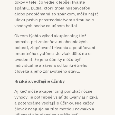
tokov v tele, čo vedie k lepšej kvalite
spánku. Ľudia, ktorí trpia nespavosťou
alebo problémami so spánkom, môžu nájsť
úľavu práve prostredníctvom stimulácie
vhodných bodov na ušnom boltci.
Okrem týchto výhod akupiercing tiež
pomáha pri zmierňovaní chronických
bolestí, zlepšovaní trávenia a posilňovaní
imunitného systému. Je však dôležité si
uvedomiť, že jeho účinky môžu byť
individuálne a závisia od konkrétneho
človeka a jeho zdravotného stavu.
Riziká a vedľajšie účinky
Aj keď môže akupiercing ponúkať rôzne
výhody, je potrebné vziať do úvahy aj riziká
a potenciálne vedľajšie účinky. Nie každý
človek reaguje na túto metódu rovnako a
účinnosť akupiercingu môže byť