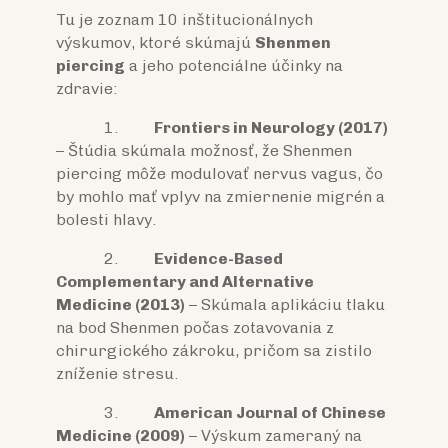
Tu je zoznam 10 inštitucionálnych
výskumov, ktoré skúmajú
Shenmen
piercing
a jeho potenciálne účinky na
zdravie:
1.
Frontiers in Neurology (2017)
– Štúdia skúmala možnosť, že Shenmen
piercing môže modulovať nervus vagus, čo
by mohlo mať vplyv na zmiernenie migrén a
bolesti hlavy.
2.
Evidence-Based
Complementary and Alternative
Medicine (2013)
– Skúmala aplikáciu tlaku
na bod Shenmen počas zotavovania z
chirurgického zákroku, pričom sa zistilo
zníženie stresu.
3.
American Journal of Chinese
Medicine (2009)
– Výskum zameraný na