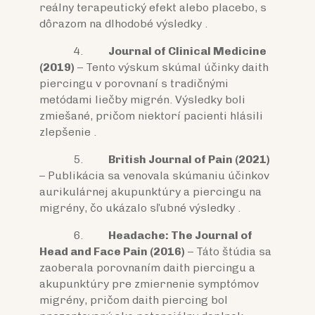
reálny terapeutický efekt alebo placebo, s
dôrazom na dlhodobé výsledky .
4.
Journal of Clinical Medicine
(2019)
– Tento výskum skúmal účinky daith
piercingu v porovnaní s tradičnými
metódami liečby migrén. Výsledky boli
zmiešané, pričom niektorí pacienti hlásili
zlepšenie .
5.
British Journal of Pain (2021)
– Publikácia sa venovala skúmaniu účinkov
aurikulárnej akupunktúry a piercingu na
migrény, čo ukázalo sľubné výsledky .
6.
Headache: The Journal of
Head and Face Pain (2016)
– Táto štúdia sa
zaoberala porovnaním daith piercingu a
akupunktúry pre zmiernenie symptómov
migrény, pričom daith piercing bol