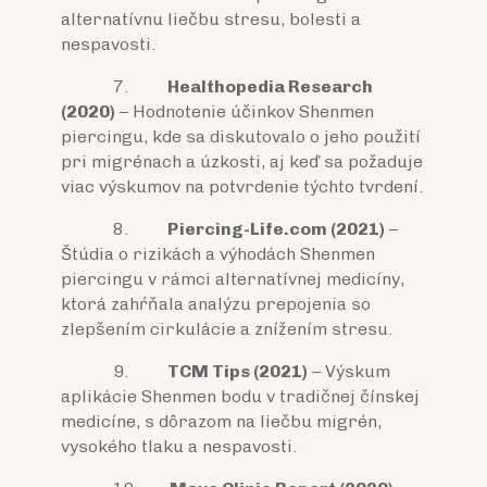
alternatívnu liečbu stresu, bolesti a
nespavosti.
7.
Healthopedia Research
(2020)
– Hodnotenie účinkov Shenmen
piercingu, kde sa diskutovalo o jeho použití
pri migrénach a úzkosti, aj keď sa požaduje
viac výskumov na potvrdenie týchto tvrdení.
8.
Piercing-Life.com (2021)
–
Štúdia o rizikách a výhodách Shenmen
piercingu v rámci alternatívnej medicíny,
ktorá zahŕňala analýzu prepojenia so
zlepšením cirkulácie a znížením stresu.
9.
TCM Tips (2021)
– Výskum
aplikácie Shenmen bodu v tradičnej čínskej
medicíne, s dôrazom na liečbu migrén,
vysokého tlaku a nespavosti.