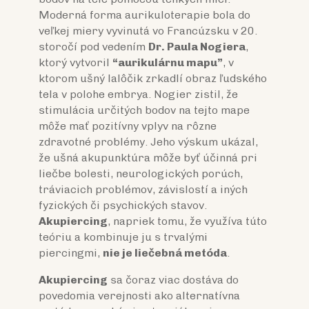
Moderná forma aurikuloterapie bola do
veľkej miery vyvinutá vo Francúzsku v 20.
storočí pod vedením
Dr. Paula Nogiera
,
ktorý vytvoril
“aurikulárnu mapu”
, v
ktorom ušný lalôčik zrkadlí obraz ľudského
tela v polohe embrya. Nogier zistil, že
stimulácia určitých bodov na tejto mape
môže mať pozitívny vplyv na rôzne
zdravotné problémy. Jeho výskum ukázal,
že ušná akupunktúra môže byť účinná pri
liečbe bolesti, neurologických porúch,
tráviacich problémov, závislostí a iných
fyzických či psychických stavov.
Akupiercing
, napriek tomu, že využíva túto
teóriu a kombinuje ju s trvalými
piercingmi,
nie je liečebná metóda
.
Akupiercing
sa čoraz viac dostáva do
povedomia verejnosti ako alternatívna