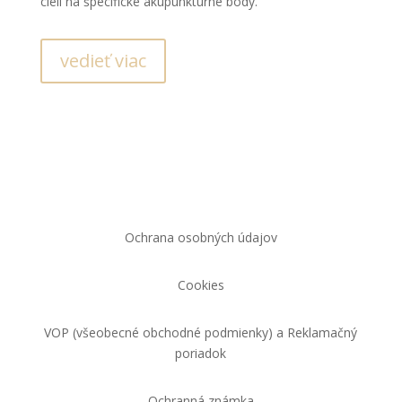
cieli na špecifické akupunkturné body.
vedieť viac
Ochrana osobných údajov
Cookies
VOP (všeobecné obchodné podmienky) a Reklamačný
poriadok
Ochranná známka