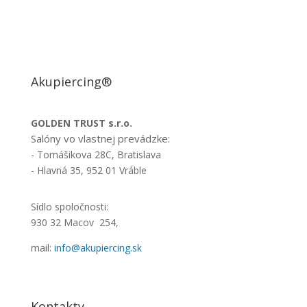
Akupiercing
®
GOLDEN TRUST s.r.o.
Salóny vo vlastnej prevádzke:
- Tomášikova 28C, Bratislava
- Hlavná 35, 952 01 Vráble
Sídlo spoločnosti:
930 32 Macov 254,
mail:
info@akupiercing.sk
Kontakty