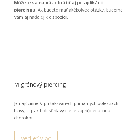
Môžete sa na nás obrátiť aj po aplikácii
piercingu.
Ak budete mať akékoľvek otázky, budeme
Vám aj naďalej k dispozícii.
Migrénový piercing
Je najúčinnejší pri takzvaných primárnych bolestiach
hlavy, t. j. ak bolesť hlavy nie je zapríčinená inou
chorobou.
vedieť viac