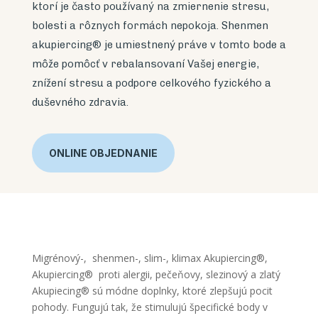
ktorí je často používaný na zmiernenie stresu,
bolesti a rôznych formách nepokoja. Shenmen
akupiercing® je umiestnený práve v tomto bode a
môže pomôcť v rebalansovaní Vašej energie,
znížení stresu a podpore celkového fyzického a
duševného zdravia.
ONLINE OBJEDNANIE
Migrénový-, shenmen-, slim-, klimax Akupiercing
®,
Akupiercing
®
proti alergii, pečeňovy, slezinový a zlatý
Akupiecing
®
sú
módne doplnky, ktoré zlepšujú pocit
pohody. Fungujú tak, že stimulujú špecifické body v