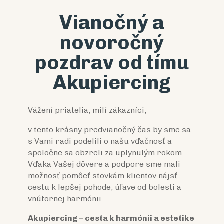
Vianočný a
novoročný
pozdrav od tímu
Akupiercing
Vážení priatelia, milí zákazníci,
v tento krásny predvianočný čas by sme sa
s Vami radi podelili o našu vďačnosť a
spoločne sa obzreli za uplynulým rokom.
Vďaka Vašej dôvere a podpore sme mali
možnosť pomôcť stovkám klientov nájsť
cestu k lepšej pohode, úľave od bolesti a
vnútornej harmónii.
Akupiercing – cesta k harmónii a estetike