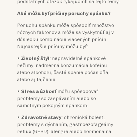
podstatných otázok týkajúcich sa tejto témy.
Aké môžu by
ť
prí
č
iny poruchy spánku?
Poruchu spánku môže spôsobiť množstvo
rôznych faktorov a môže sa vyskytnúť aj v
dôsledku kombinácie viacerých príčin.
Najčastejšie príčiny môžu byť:
•
Životný štýl
: nepravidelné spánkové
režimy, nadmerná konzumácia kofeínu
alebo alkoholu, časté spanie počas dňa,
alebo aj fajčenie.
•
Stres a úzkos
ť
môžu spôsobovať
problémy so zaspávaním alebo so
samotným pokojným spánkom.
•
Zdravotné stavy
: chronická bolesť,
problémy s dýchaním, gastroezofageálny
reflux (GERD), alergie alebo hormonálna