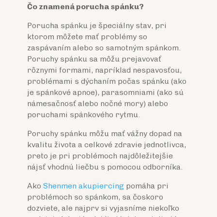
Č
o znamená porucha spánku?
Porucha spánku je špeciálny stav, pri
ktorom môžete mať problémy so
zaspávaním alebo so samotným spánkom.
Poruchy spánku sa môžu prejavovať
rôznymi formami, napríklad nespavosťou,
problémami s dýchaním počas spánku (ako
je spánkové apnoe), parasomniami (ako sú
námesačnosť alebo nočné mory) alebo
poruchami spánkového rytmu.
Poruchy spánku môžu mať vážny dopad na
kvalitu života a celkové zdravie jednotlivca,
preto je pri problémoch najdôležitejšie
nájsť vhodnú liečbu s pomocou odborníka.
Ako
Shenmen akupiercing
pomáha pri
problémoch so spánkom, sa čoskoro
dozviete, ale najprv si vyjasníme niekoľko