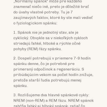
„Normálny spánok“ môže pre každého
znamenať niečo iné, preto je dôležité brať
do úvahy vlastné potreby. Tu je 7
zaujímavých faktov, ktoré by ste mali vedieť
o fyziologickom spánku:
1. Spánok nie je jednotný stav, ale je
cyklický. Obvykle sa v niekoľkých cykloch
striedajú ľahké, hlboké a rýchle očné
pohyby (REM) fázy spánku.
2. Dospelí potrebujú v priemere 7-9 hodín
spánku denne, čo je potrebné pre
primeraný odpočinok a regeneráciu. S
pribúdajúcim vekom sa počet hodín znižuje,
pretože starší ľudia potrebujú menej
spánku.
3. Rozlišujeme dva hlavné spánkové cykly:
NREM (non-REM) a REM fázu. NREM spánok
zahŕňa ľahký aj hlboký spánok, zatiaľ čo