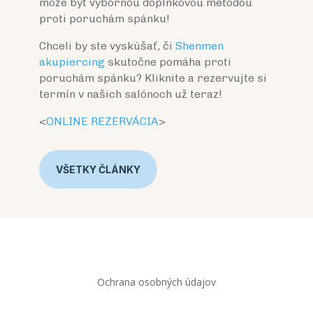
môže byť výbornou doplnkovou metódou
proti poruchám spánku!
Chceli by ste vyskúšať, či
Shenmen
akupiercing
skutočne pomáha proti
poruchám spánku? Kliknite a rezervujte si
termín v našich salónoch už teraz!
<
ONLINE REZERVÁCIA
>
VŠETKY ČLÁNKY
Ochrana osobných údajov