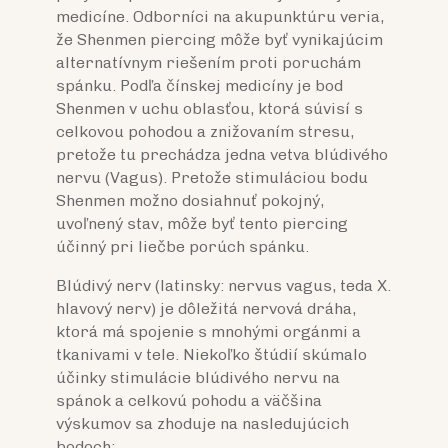
medicíne. Odborníci na akupunktúru veria,
že Shenmen piercing môže byť vynikajúcim
alternatívnym riešením proti poruchám
spánku. Podľa čínskej medicíny je bod
Shenmen v uchu oblasťou, ktorá súvisí s
celkovou pohodou a znižovaním stresu,
pretože tu prechádza jedna vetva blúdivého
nervu (Vagus). Pretože stimuláciou bodu
Shenmen možno dosiahnuť pokojný,
uvoľnený stav, môže byť tento piercing
účinný pri liečbe porúch spánku.
Blúdivý nerv (latinsky: nervus vagus, teda X.
hlavový nerv) je dôležitá nervová dráha,
ktorá má spojenie s mnohými orgánmi a
tkanivami v tele. Niekoľko štúdií skúmalo
účinky stimulácie blúdivého nervu na
spánok a celkovú pohodu a väčšina
výskumov sa zhoduje na nasledujúcich
bodoch: