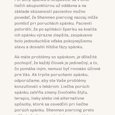
liečili akupunktúrou už oddávna a na
základe skúseností pacientov možno
povedať, že Shenmen piercing naozaj môže
pomôcť pri poruchách spánku. Pacienti
potvrdili, že po aplikácii šperku sa kvalita
ich spánku výrazne zlepšila, zaspávanie
bolo jednoduchšie vďaka pokojnejšiemu
stavu a dosiahli hlbšie fázy spánku.
Ak máte problémy so spánkom, je dôležité
pochopiť, že každý človek je jedinečný, a to,
čo pomáha iným, nemusí byť rovnako účinné
pre Vás. Ak trpíte poruchami spánku,
odporúčame, aby ste Vaše problémy
konzultovali s lekárom. Liečba porúch
spánku zahŕňa zmeny životného štýlu,
terapiu, lieky alebo iné alternatívne
spôsoby, ktoré sa osvedčili pri liečbe
porúch spánku. Shenmen piercing preto