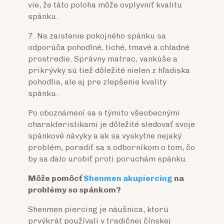
vie, že táto poloha môže ovplyvniť kvalitu
spánku.
7. Na zaistenie pokojného spánku sa
odporúča pohodlné, tiché, tmavé a chladné
prostredie. Správny matrac, vankúše a
prikrývky sú tiež dôležité nielen z hľadiska
pohodlia, ale aj pre zlepšenie kvality
spánku.
Po oboznámení sa s týmito všeobecnými
charakteristikami je dôležité sledovať svoje
spánkové návyky a ak sa vyskytne nejaký
problém, poradiť sa s odborníkom o tom, čo
by sa dalo urobiť proti poruchám spánku.
Môže pomôc
ť
Shenmen akupiercing
na
problémy so spánkom?
Shenmen piercing je náušnica, ktorú
prvýkrát používali v tradičnej čínskej