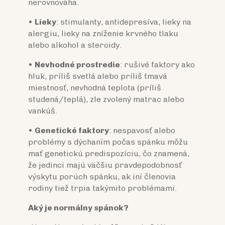
nerovnováha.
•
Lieky
: stimulanty, antidepresíva, lieky na
alergiu, lieky na zníženie krvného tlaku
alebo alkohol a steroidy.
•
Nevhodné prostredie
: rušivé faktory ako
hluk, príliš svetlá alebo príliš tmavá
miestnosť, nevhodná teplota (príliš
studená/teplá), zle zvolený matrac alebo
vankúš.
•
Genetické faktory
: nespavosť alebo
problémy s dýchaním počas spánku môžu
mať genetickú predispozíciu, čo znamená,
že jedinci majú väčšiu pravdepodobnosť
výskytu porúch spánku, ak iní členovia
rodiny tiež trpia takýmito problémami.
Aký je normálny spánok?