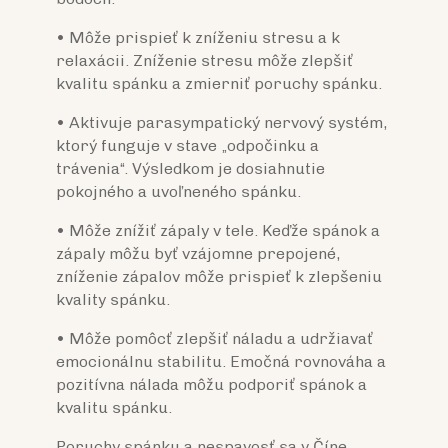
• Môže prispieť k zníženiu stresu a k
relaxácii. Zníženie stresu môže zlepšiť
kvalitu spánku a zmierniť poruchy spánku.
• Aktivuje parasympatický nervový systém,
ktorý funguje v stave „odpočinku a
trávenia“. Výsledkom je dosiahnutie
pokojného a uvoľneného spánku.
• Môže znížiť zápaly v tele. Keďže spánok a
zápaly môžu byť vzájomne prepojené,
zníženie zápalov môže prispieť k zlepšeniu
kvality spánku.
• Môže pomôcť zlepšiť náladu a udržiavať
emocionálnu stabilitu. Emočná rovnováha a
pozitívna nálada môžu podporiť spánok a
kvalitu spánku.
Poruchy spánku a nespavosť sa v Číne