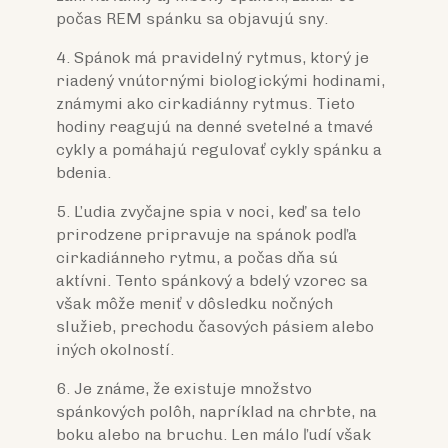
počas REM spánku sa objavujú sny.
4. Spánok má pravidelný rytmus, ktorý je
riadený vnútornými biologickými hodinami,
známymi ako cirkadiánny rytmus. Tieto
hodiny reagujú na denné svetelné a tmavé
cykly a pomáhajú regulovať cykly spánku a
bdenia.
5. Ľudia zvyčajne spia v noci, keď sa telo
prirodzene pripravuje na spánok podľa
cirkadiánneho rytmu, a počas dňa sú
aktívni. Tento spánkový a bdelý vzorec sa
však môže meniť v dôsledku nočných
služieb, prechodu časových pásiem alebo
iných okolností.
6. Je známe, že existuje množstvo
spánkových polôh, napríklad na chrbte, na
boku alebo na bruchu. Len málo ľudí však