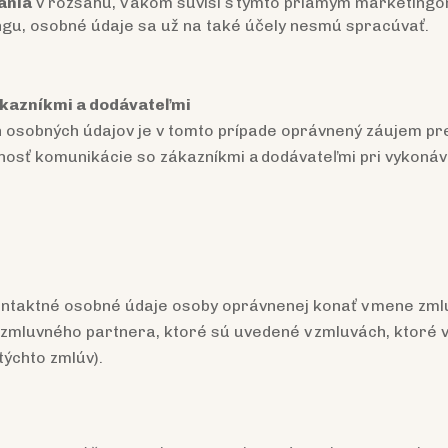
ania
v rozsahu, v akom súvisí s týmto priamym marketingo
gu, osobné údaje sa už na také účely nesmú spracúvať.
ákazníkmi a dodávateľmi
 osobných údajov je v tomto prípade oprávnený záujem p
osť komunikácie so zákazníkmi a dodávateľmi pri vykonáv
taktné osobné údaje osoby oprávnenej konať v mene zmlu
mluvného partnera, ktoré sú uvedené v zmluvách, ktoré 
týchto zmlúv).