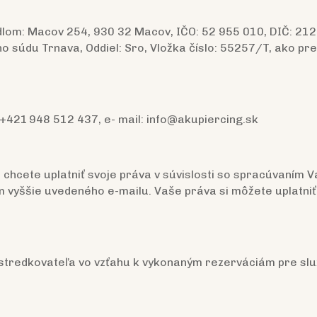
dlom: Macov 254, 930 32 Macov, IČO: 52 955 010, DIČ: 2
 súdu Trnava, Oddiel: Sro, Vložka číslo: 55257/T, ako pr
 +421 948 512 437, e- mail: info@akupiercing.sk
 chcete uplatniť svoje práva v súvislosti so spracúvaním 
 vyššie uvedeného e-mailu. Vaše práva si môžete uplatniť
rostredkovateľa vo vzťahu k vykonaným rezerváciám pre sl