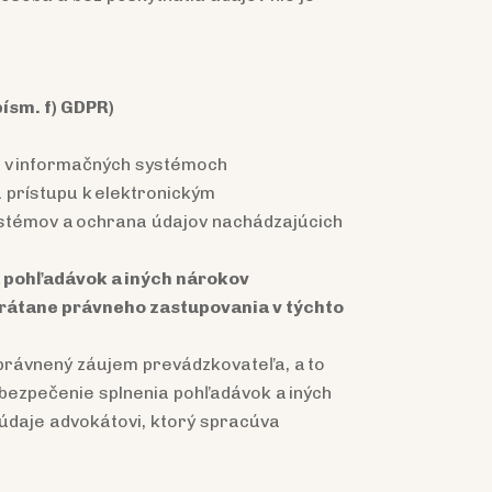
ísm. f) GDPR)
e v informačných systémoch
prístupu k elektronickým
stémov a ochrana údajov nachádzajúcich
a pohľadávok a iných nárokov
rátane právneho zastupovania v týchto
právnený záujem prevádzkovateľa, a to
bezpečenie splnenia pohľadávok a iných
údaje advokátovi, ktorý spracúva