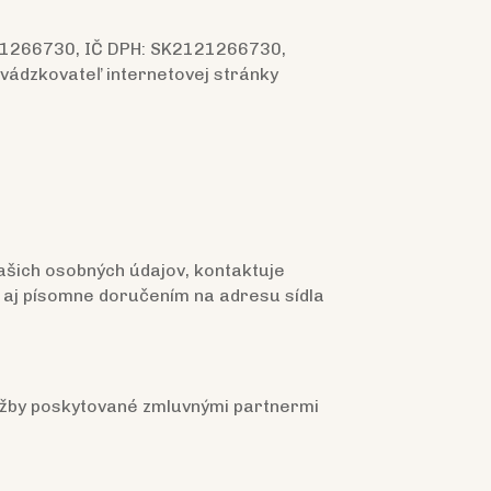
121266730, IČ DPH: SK2121266730,
evádzkovateľ internetovej stránky
Vašich osobných údajov, kontaktuje
 aj písomne doručením na adresu sídla
užby poskytované zmluvnými partnermi