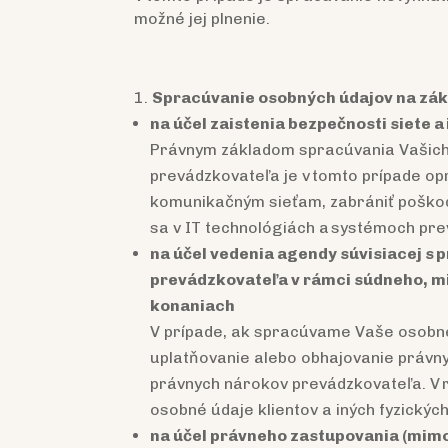
možné jej plnenie.
Spracúvanie osobných údajov na zákl
na účel zaistenia bezpečnosti siete 
Právnym základom spracúvania Vašich 
prevádzkovateľa je v tomto prípade o
komunikačným sieťam, zabrániť poškod
sa v IT technológiách a systémoch pr
na účel vedenia agendy súvisiacej s
prevádzkovateľa v rámci súdneho, m
konaniach
V prípade, ak spracúvame Vaše osobné
uplatňovanie alebo obhajovanie právn
právnych nárokov prevádzkovateľa. V 
osobné údaje klientov a iných fyzický
na účel právneho zastupovania (mimo