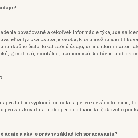
 údaje?
iadenia považované akékoľvek informácie týkajúce sa ident
fikovateľná fyzická osoba je osoba, ktorú možno identifiko
entifikačné číslo, lokalizačné údaje, online identifikátor, 
ickú, genetickú, mentálnu, ekonomickú, kultúrnu alebo sociá
e?
apríklad pri vyplnení formulára pri rezervácii termínu, 
nke prevádzkovateľa alebo pri objednaní darčekového pouk
 údaje a aký je právny základ ich spracúvania?