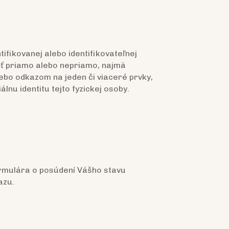
ifikovanej alebo identifikovateľnej
vať priamo alebo nepriamo, najmä
alebo odkazom na jeden či viaceré prvky,
lnu identitu tejto fyzickej osoby.
formulára o posúdení Vášho stavu
azu.