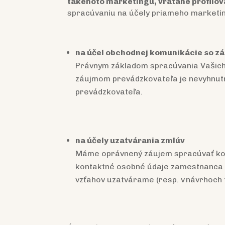
takéhoto marketingu, vrátane profilov
spracúvaniu na účely priameho marketin
na účel obchodnej komunikácie so z
Právnym základom spracúvania Vašich
záujmom prevádzkovateľa je nevyhnutn
prevádzkovateľa.
na účely uzatvárania zmlúv
Máme oprávnený záujem spracúvať kon
kontaktné osobné údaje zamestnanca z
vzťahov uzatvárame (resp. v návrhoch 