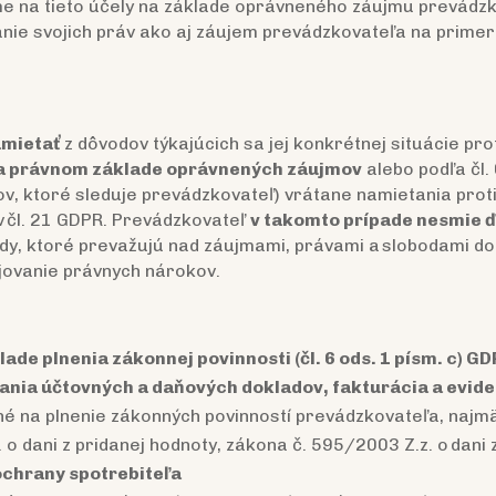
e na tieto účely na základe oprávneného záujmu prevádzk
nie svojich práv ako aj záujem prevádzkovateľa na primer
mietať
z dôvodov týkajúcich sa jej konkrétnej situácie pr
na právnom základe oprávnených záujmov
alebo podľa čl. 
v, ktoré sleduje prevádzkovateľ) vrátane namietania prot
v čl. 21 GDPR. Prevádzkovateľ
v takomto prípade nesmie ď
, ktoré prevažujú nad záujmami, právami a slobodami dot
jovanie právnych nárokov.
de plnenia zákonnej povinnosti (čl. 6 ods. 1 písm. c) GD
vania účtovných a daňových dokladov, fakturácia a evid
né na plnenie zákonných povinností prevádzkovateľa, najmä
 o dani z pridanej hodnoty, zákona č. 595/2003 Z.z. o dani z
 ochrany spotrebiteľa