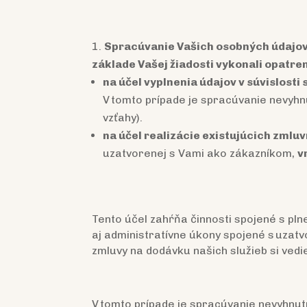
Spracúvanie Vašich osobných údajov j
základe Vašej žiadosti vykonali opatren
na účel vyplnenia údajov v súvislost
V tomto prípade je spracúvanie nevyhn
vzťahy).
na účel realizácie existujúcich zmlu
uzatvorenej s Vami ako zákazníkom,
v
Tento účel zahŕňa činnosti spojené s pl
aj administratívne úkony spojené s uzat
zmluvy na dodávku našich služieb si vedi
V tomto prípade je spracúvanie nevyhnutn