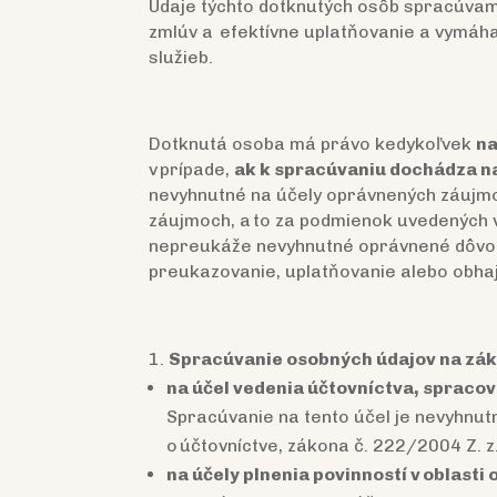
Údaje týchto dotknutých osôb spracúvam
zmlúv a efektívne uplatňovanie a vymáha
služieb.
Dotknutá osoba má právo kedykoľvek
na
v prípade,
ak k spracúvaniu dochádza 
nevyhnutné na účely oprávnených záujmo
záujmoch, a to za podmienok uvedených 
nepreukáže nevyhnutné oprávnené dôvody
preukazovanie, uplatňovanie alebo obha
Spracúvanie osobných údajov na zákla
na účel vedenia účtovníctva, spraco
Spracúvanie na tento účel je nevyhnut
o účtovníctve, zákona č. 222/2004 Z. z.
na účely plnenia povinností v oblasti