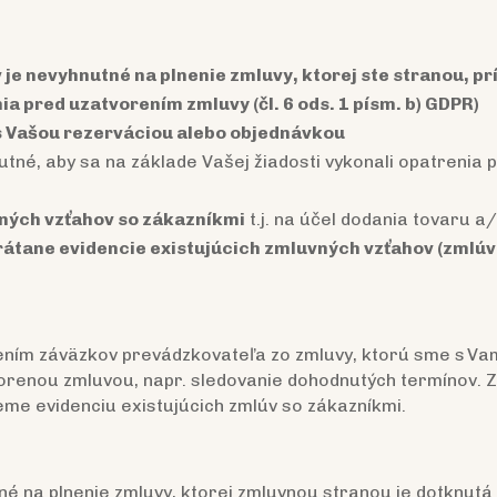
e nevyhnutné na plnenie zmluvy, ktorej ste stranou, prí
ia pred uzatvorením zmluvy (čl. 6 ods. 1 písm. b) GDPR)
i s Vašou rezerváciou alebo objednávkou
utné, aby sa na základe Vašej žiadosti vykonali opatrenia
vných vzťahov so zákazníkmi
t.j. na účel dodania tovaru a
rátane evidencie existujúcich zmluvných vzťahov (zmlúv
nením záväzkov prevádzkovateľa zo zmluvy, ktorú sme s Va
vorenou zmluvou, napr. sledovanie dohodnutých termínov. Z
eme evidenciu existujúcich zmlúv so zákazníkmi.
é na plnenie zmluvy, ktorej zmluvnou stranou je dotknutá 