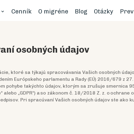
Cenník
O migréne
Blog
Otázky
Prev
vaní osobných údajov
mácie, ktoré sa týkajú spracovávania Vašich osobných údaj
adením Európskeho parlamentu a Rady (EÚ) 2016/679 z 27. 
nom pohybe takýchto údajov, ktorým sa zrušuje smernica 
e“ alebo „GDPR“) a so zákonom č. 18/2018 Z. z. o ochrane 
edpisov. Pri spracúvaní Vašich osobných údajov ste ako kup