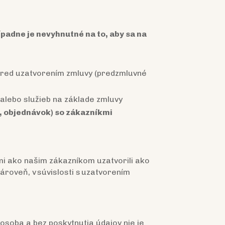
padne je nevyhnutné na to, aby sa na
 pred uzatvorením zmluvy (predzmluvné
/alebo služieb na základe zmluvy
, objednávok) so zákazníkmi
mi ako našim zákazníkom uzatvorili ako
ároveň, v súvislosti s uzatvorením
osoba a bez poskytnutia údajov nie je