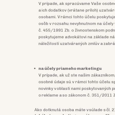
V prípade, ak spracúvame Vaše osobné 
a ich dodatkov (vrátane príloh) uzatvá
osobami. V rámci tohto účelu poskytuj
osôb v rozsahu nevyhnutnom na účely 
č. 455/1991 Zb. o živnostenskom podni
poskytujeme advokátovi na základe n
náležitostí uzatváraných zmlúv a zabr
na účely priameho marketingu
V prípade, ak už ste našim zákazníkom
osobné údaje sú v rámci tohto účelu
novinky v oblasti nami poskytovaných 
o reklame a so zákonom č. 351/2011 Z.
Ako dotknutá osoba máte v súlade s čl. 