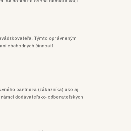
m. Ak dotknutá osoba namieta voči
revádzkovateľa. Týmto oprávneným
aní obchodných činností
vného partnera (zákazníka) ako aj
v rámci dodávateľsko-odberateľských