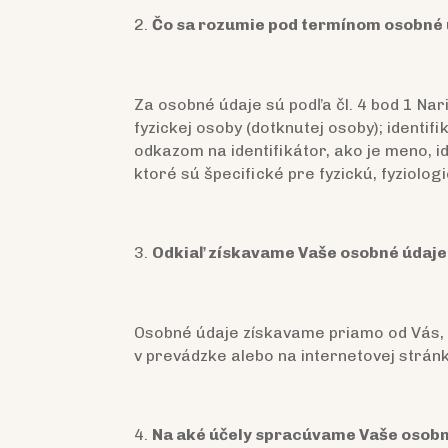
Čo sa rozumie pod termínom osobné
Za osobné údaje sú podľa čl. 4 bod 1 Nar
fyzickej osoby (dotknutej osoby); identi
odkazom na identifikátor, ako je meno, id
ktoré sú špecifické pre fyzickú, fyziolog
Odkiaľ získavame Vaše osobné údaj
Osobné údaje získavame priamo od Vás, n
v prevádzke alebo na internetovej strá
Na aké účely spracúvame Vaše osobné