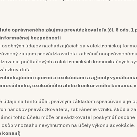
ade oprávneného záujmu prevádzkovateľa (čl. 6 ods. 1 p
a informačnej bezpečnosti
osobných údajov nachádzajúcich sa v elektronickej form
právnený záujem prevádzkovateľa zabrániť neoprávnenému 
zovaniu počítačových a elektronických komunikačných sy
evádzkovateľa.
 prebiehajúcimi spormi a exekúciami a agendy vymáhani
imosúdneho, exekučného alebo konkurzného konania, v
 údaje na tento účel, právnym základom spracúvania je o
ych nárokov prevádzkovateľa, zabránenie vzniku škôd a za
rámci tohto účelu môže prevádzkovateľ poskytnúť osobné 
ch osôb v rozsahu nevyhnutnom na účely výkonu advokácie.
 konaní)