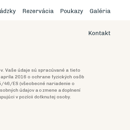
ádzky
Rezervácia
Poukazy
Galéria
Kontakt
ov. Vaše údaje sú spracúvané a tieto
apríla 2016 o ochrane fyzických osôb
95/46/ES (všeobecné nariadenie o
osobných údajov a o zmene a doplnení
ujúci v pozícii dotknutej osoby.