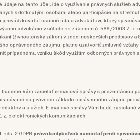
údaje na tento účel, ide o využívanie právnych služieb 
raných s dotknutými osobami alebo participácie na stretnut
e prevádzkovateľ osobné údaje advokátovi, ktorý spracúva 
výkonu advokácie v súlade so zákonom č. 586/2003 Z. z. o
kaní (živnostenský zákon) v znení neskorších predpisov a
ášho oprávneného záujmu: platne uzatvoriť zmluvné vzťah
ániť prípadnému vzniku škôd využitím odborných právnych s
, budeme Vám zasielať e-mailové správy s prezentáciou po
 spracúvané na právnom základe oprávneného záujmu prev
produktov a služieb. E-mailové správy Vám budú zasielané 
 z. o elektronických komunikáciách.
21 ods. 2 GDPR
právo kedykoľvek namietať proti spracúva