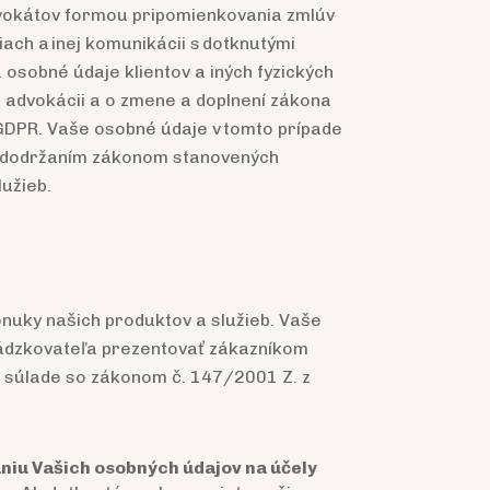
advokátov formou pripomienkovania zmlúv
iach a inej komunikácii s dotknutými
osobné údaje klientov a iných fyzických
 advokácii a o zmene a doplnení zákona
 GDPR. Vaše osobné údaje v tomto prípade
y dodržaním zákonom stanovených
lužieb.
nuky našich produktov a služieb. Vaše
ádzkovateľa prezentovať zákazníkom
v súlade so zákonom č. 147/2001 Z. z
niu Vašich osobných údajov na účely