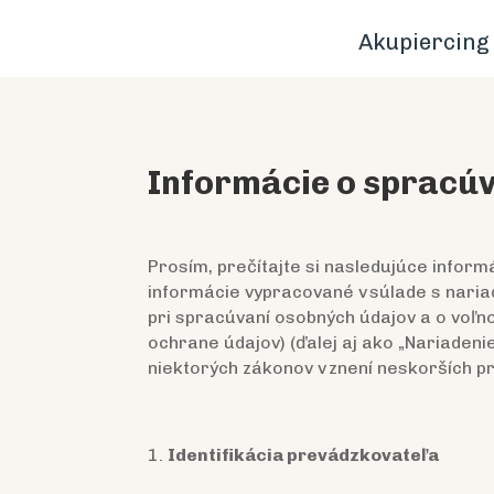
Akupiercing
Informácie o spracú
Prosím, prečítajte si nasledujúce infor
informácie vypracované v súlade s nari
pri spracúvaní osobných údajov a o voľ
ochrane údajov) (ďalej aj ako „Nariadeni
niektorých zákonov v znení neskorších pr
Identifikácia prevádzkovateľa