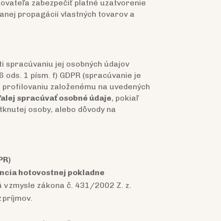
ovateľa zabezpečiť platné uzatvorenie
anej propagácii vlastných tovarov a
oti spracúvaniu jej osobných údajov
6 ods. 1 písm. f) GDPR (spracúvanie je
i profilovaniu založenému na uvedených
alej spracúvať osobné údaje
, pokiaľ
knutej osoby, alebo dôvody na
PR)
encia hotovostnej pokladne
 v zmysle zákona č. 431/2002 Z. z.
 príjmov.